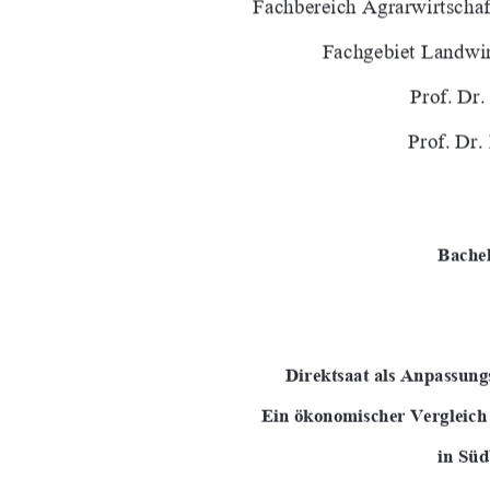
 57<69F9=7<;F5FK=FHG7<5:
 57<;96=9H&5B8K=FH
*FC:
*FC:F


#%*'-


+2',43##4#-3/1#335/)
+/;,0/0.+3%*'2 '2)-'+%*
+/<