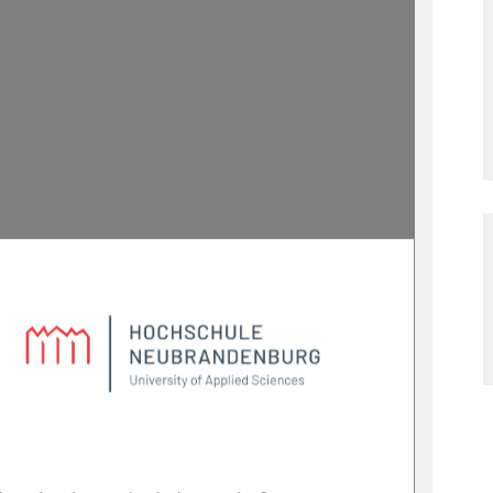



