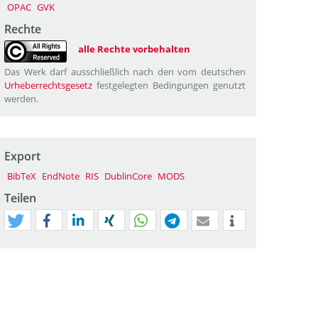
OPAC
GVK
Rechte
alle Rechte vorbehalten
Das Werk darf ausschließlich nach den vom deutschen
Urheberrechtsgesetz
festgelegten Bedingungen genutzt
werden.
Export
BibTeX
EndNote
RIS
DublinCore
MODS
Teilen
tweet
teilen
mitteilen
teilen
teilen
teilen
mail