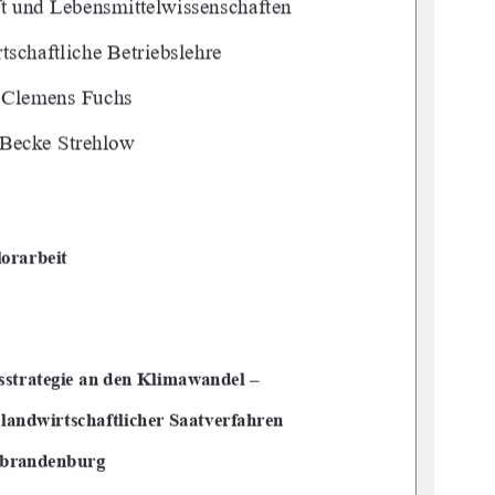
HIB8&969BGA=HH9@K=GG9BG7<5:H9B
G7<5:H@=7<99HF=96G@9<F9
F@9A9BG I7<G
97?9-HF9<@CK

02#2$'+4
3342#4')+'#/&'/-+.#7#/&'-
–

-#/&7+243%*#(4-+%*'2##46'2(#*2'/
&$2#/&'/$52)