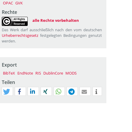
OPAC
GVK
Rechte
alle Rechte vorbehalten
Das Werk darf ausschließlich nach den vom deutschen
Urheberrechtsgesetz
festgelegten Bedingungen genutzt
werden.
Export
BibTeX
EndNote
RIS
DublinCore
MODS
Teilen
tweet
teilen
mitteilen
teilen
teilen
teilen
mail