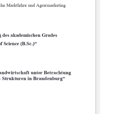

 
	
 