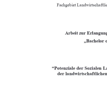
				

	




	





	


!