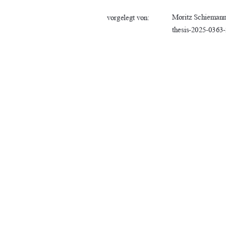
)HKBMS/<AB>F:GG
OHK@>E>@MOHG
thesis-2025-0363
;@:;>
,KH? K)B<A:>
!KLM@NM:<AM>K
,KH? K0A>H=
5P>BM@NM:<AM>K
91%