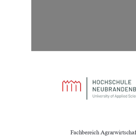
		
