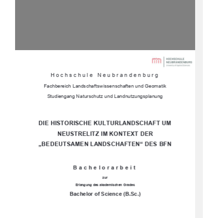

Hochschule Neubrandenburg 
Fachbereich Landschaftswissenschaften und Geomatik 
Studiengang Naturschutz 
und Landnutzungsplanung
DIE HISTORISCHE KULTURLANDSCHAFT UM 
NEUSTRELITZ IM KONTEXT DER 
„BEDEUTSAMEN LANDSCHAFTEN“ DES BFN
Bachelorarbeit 
zur 
Erlangung  des  akademischen  Grades  
Bachelor of Science (B.Sc.)