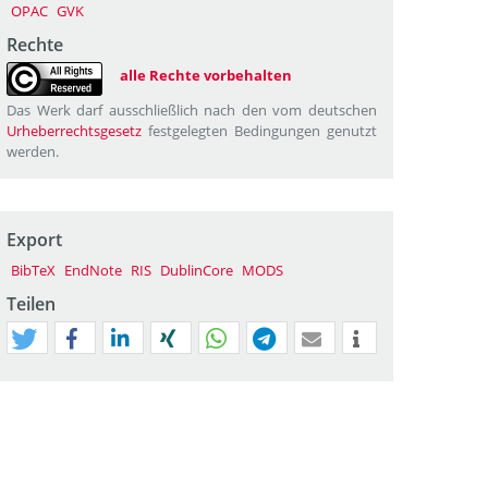
OPAC
GVK
Rechte
alle Rechte vorbehalten
Das Werk darf ausschließlich nach den vom deutschen
Urheberrechtsgesetz
festgelegten Bedingungen genutzt
werden.
Export
BibTeX
EndNote
RIS
DublinCore
MODS
Teilen
tweet
teilen
mitteilen
teilen
teilen
teilen
mail