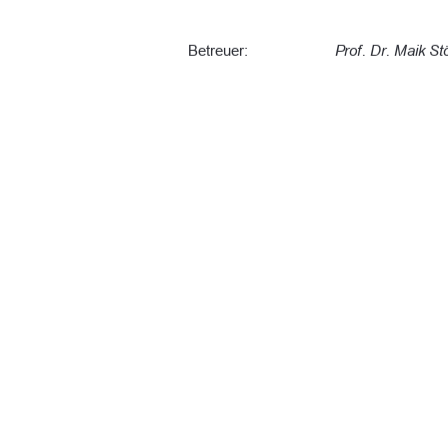
Betreuer: 
Prof. Dr. Maik S
Zweitbetreuer:  
Moritz Kaliner, B
Tag der Einreichung: 
12.12.2025 
URN: urn : 
nbn : de : gbv : 519-thesis:
91%