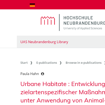
goto contents
UAS Neubrandenburg Library
Start
E-publications
Browse in e-publications
Paula Hahn
Urbane Habitate : Entwicklun
zielartenspezifischer Maßnah
unter Anwendung von Animal