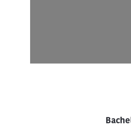


Bachel