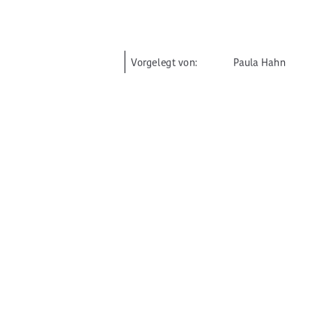


Vorgelegt von:  
Paula Hahn 
Erstbetreuung:  
Prof. Dr. Jens H
Zweitbetreuung:  
Prof. Dr. Elke Me
Abgabedatum: 07.11.2025 
URN-Nr.: urn:nbn:de:gbv:519-thesis-2025

91%