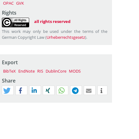
OPAC
GVK
Rights
all rights reserved
This work may only be used under the terms of the
German Copyright Law (
Urheberrechtsgesetz
).
Export
BibTeX
EndNote
RIS
DublinCore
MODS
Share
tweet
teilen
mitteilen
teilen
teilen
teilen
mail