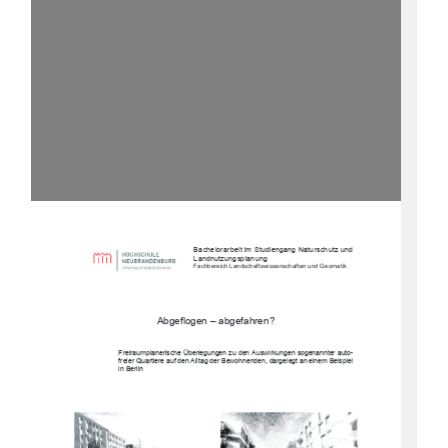
                 Bache
lorarbeit im Studiengang Naturschutz und 
Landnutzungsplanung  
Fachbereich Landschaftswissenschaften und Geomatik 
Abgeflogen – abgefahren? 
Freiraumplanerische Überlegungen zu 
den Auswirkungen sogenannter auto-
freier Quartiere auf den Alltag der Bewo
hnenden, dargelegt an einem Beispiel 
in Berlin 