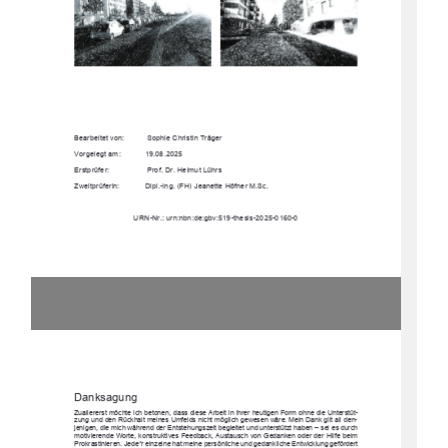
Bearbeitet von: 
 Sophie Christin Träger 
Vorgelegt am: 
19.08.2025 
Erstprüfer: 
 Prof. Dr. Helmut Lührs 
Zweitprüferin:  
Dipl.-Ing. (FH) Jeanette Höfner M.Sc. 
URN-Nr.: urn:nbn:de:gbv:519-thesis-2025-0160-0 
Danksagung 
Zuallererst möchte ich betonen, dass diese Arbeit
 in ihrer heutigen Form ohne die Unterstüt-
zung und den Rückhalt meines Umfelds nicht möglich gewesen wäre. Mein Dank gilt all den-
jenigen, die mich während der Entstehungszeit 
begleitet und unterstütz
t haben – sei es durch 
motivierende Worte, konstruktives Feedback, 
Austausch von Gedanken oder der Hilfe beim 
Prokrastinieren. Jede*r einzelne hat meine pe
rsönliche und gedankliche Entwicklung gefördert 