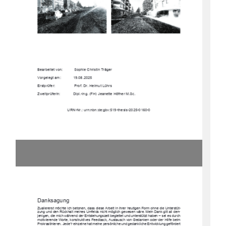
Bearbeitet von: 
 Sophie Christin Träger 
Vorgelegt am: 
19.08.2025 
Erstprüfer: 
 Prof. Dr. Helmut Lührs 
Zweitprüferin:  
Dipl.-Ing. (FH) Jeanette Höfner M.Sc. 
URN-Nr.: urn:nbn:de:gbv:519-thesis-2025-0160-0 
Danksagung 
Zuallererst möchte ich betonen, dass diese Arbeit
 in ihrer heutigen Form ohne die Unterstüt-
zung und den Rückhalt meines Umfelds nicht möglich gewesen wäre. Mein Dank gilt all den-
jenigen, die mich während der Entstehungszeit 
begleitet und unterstütz
t haben – sei es durch 
motivierende Worte, konstruktives Feedback, 
Austausch von Gedanken oder der Hilfe beim 
Prokrastinieren. Jede*r einzelne hat meine pe
rsönliche und gedankliche Entwicklung gefördert 