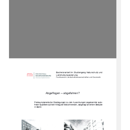
                 Bache
lorarbeit im Studiengang Naturschutz und 
Landnutzungsplanung  
Fachbereich Landschaftswissenschaften und Geomatik 
Abgeflogen – abgefahren? 
Freiraumplanerische Überlegungen zu 
den Auswirkungen sogenannter auto-
freier Quartiere auf den Alltag der Bewo
hnenden, dargelegt an einem Beispiel 
in Berlin 