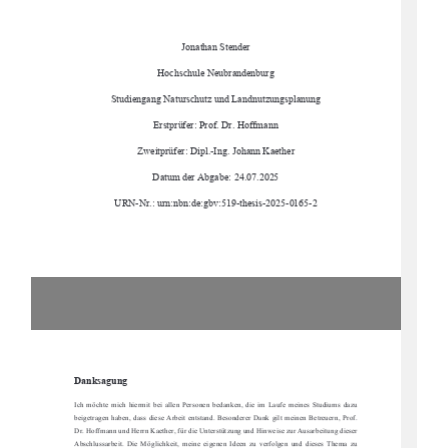
Jonathan Stender 
Hochschule Neubrandenburg 
Studiengang Naturschutz und Landnutzungsplanung 
Erstprüfer: Prof. Dr. Hoffmann 
Zweitprüfer: Dipl.-Ing. Johann Kaether 
Datum der Abgabe: 24.07.2025 
URN-Nr.: urn:nbn:de:gbv:519-thesis-2025-0165-2 
Danksagung 
Ich  möchte  mich  hiermit  bei  
allen  Personen  bedanken,  die  im
  Laufe  meines  Studiums  dazu  
beigetragen haben, dass diese Arbeit entstand. 
Besonderer Dank gilt meinen Betreuern, Prof. 
Dr. Hoffmann und Herrn Kaether, für die Unterstützung und Hinweise zur Ausarbeitung dieser 
Abschlussarbeit.  Die  Möglichkeit,  meine  eigenen  
Ideen  zu  verfolgen  und  dieses  Thema  zu  