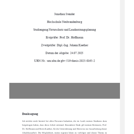
Jonathan Stender 
Hochschule Neubrandenburg 
Studiengang Naturschutz und Landnutzungsplanung 
Erstprüfer: Prof. Dr. Hoffmann 
Zweitprüfer: Dipl.-Ing. Johann Kaether 
Datum der Abgabe: 24.07.2025 
URN-Nr.: urn:nbn:de:gbv:519-thesis-2025-0165-2 
Danksagung 
Ich  möchte  mich  hiermit  bei  
allen  Personen  bedanken,  die  im
  Laufe  meines  Studiums  dazu  
beigetragen haben, dass diese Arbeit entstand. 
Besonderer Dank gilt meinen Betreuern, Prof. 
Dr. Hoffmann und Herrn Kaether, für die Unterstützung und Hinweise zur Ausarbeitung dieser 
Abschlussarbeit.  Die  Möglichkeit,  meine  eigenen  
Ideen  zu  verfolgen  und  dieses  Thema  zu  