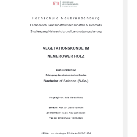
Hochschule Neubrandenburg 
Fachbereich Landschaftswissenschaften & Geomatik 
Studiengang Naturschutz und Landnutzungsplanung
VEGETATIONSKUNDE IM  
NEMEROWER HOLZ 
Bachelorarbeit zur 
Erlangung des akademischen Grades 
Bachelor of Science (B.Sc.) 
Vorgelegt von: Julia Marisa Mauz 
Betreuer: Prof. Dr. David Vollmuth 
Zweitbetreuer:  M.Sc. Paul Lamkowski 
Tag der Einreichung: 18.09.2025
URN-Nr.: urn:nbn:de:gbv:519-thesis-2025-0187-8 