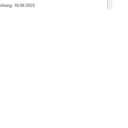
ichung: 18.09.2025
gbv:519-thesis-2025-0187-8 
1
0 °
Weitere Informationen
E