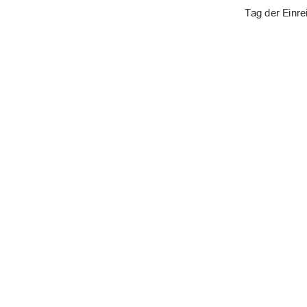
Tag der Einre
URN-Nr.: urn:nbn:de:
91%
Kontakt (Digitale Bibliothek)