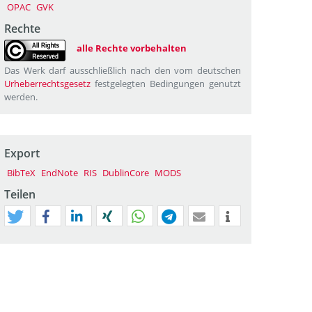
OPAC
GVK
Rechte
alle Rechte vorbehalten
Das Werk darf ausschließlich nach den vom deutschen
Urheberrechtsgesetz
festgelegten Bedingungen genutzt
werden.
Export
BibTeX
EndNote
RIS
DublinCore
MODS
Teilen
tweet
teilen
mitteilen
teilen
teilen
teilen
mail