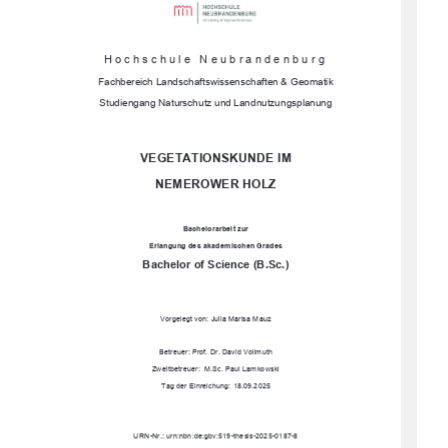
Hochschule Neubrandenburg 
Fachbereich Landschaftswissenschaften & Geomatik 
Studiengang Naturschutz und Landnutzungsplanung
VEGETATIONSKUNDE IM  
NEMEROWER HOLZ 
Bachelorarbeit zur 
Erlangung des akademischen Grades 
Bachelor of Science (B.Sc.) 
Vorgelegt von: Julia Marisa Mauz 
Betreuer: Prof. Dr. David Vollmuth 
Zweitbetreuer:  M.Sc. Paul Lamkowski 
Tag der Einreichung: 18.09.2025
URN-Nr.: urn:nbn:de:gbv:519-thesis-2025-0187-8 