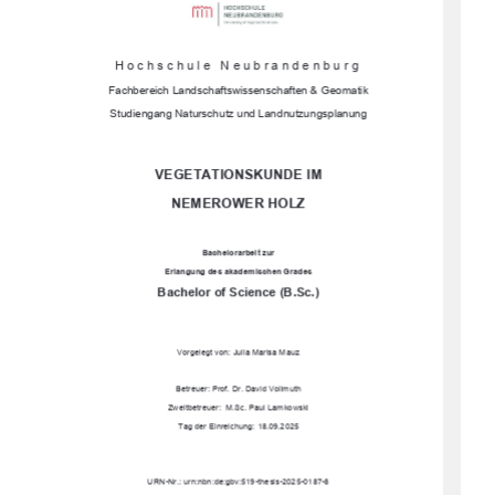
Hochschule Neubrandenburg 
Fachbereich Landschaftswissenschaften & Geomatik 
Studiengang Naturschutz und Landnutzungsplanung
VEGETATIONSKUNDE IM  
NEMEROWER HOLZ 
Bachelorarbeit zur 
Erlangung des akademischen Grades 
Bachelor of Science (B.Sc.) 
Vorgelegt von: Julia Marisa Mauz 
Betreuer: Prof. Dr. David Vollmuth 
Zweitbetreuer:  M.Sc. Paul Lamkowski 
Tag der Einreichung: 18.09.2025
URN-Nr.: urn:nbn:de:gbv:519-thesis-2025-0187-8 