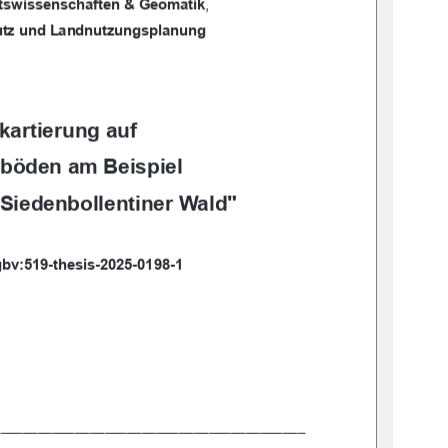
tswissenschaften & Geomatik
,  
utz und Landnutzungsplanung 
artierung auf  
dböden am Beispiel  
 Siedenbollentiner Wald" 
bv:519-thesis-2025-0198-1 
_________________________________________ 