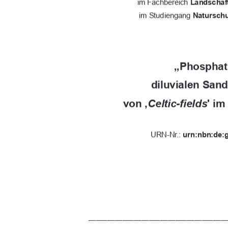
im Fachbereich 
Landschaf
im Studiengang 
Natursch
„Phosphatk
diluvialen San
von ‚
Celtic-fields
' im
URN-Nr.: 
urn:nbn:de:g
_____________________________________