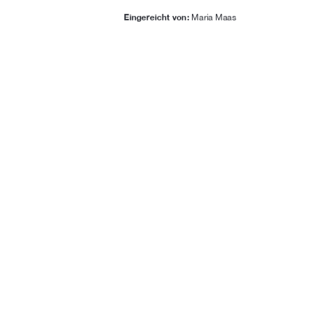
Eingereicht von:
 Maria Maas
Ort, Datum: 
Neubrandenburg, 22.10.2025
91%