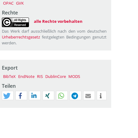
OPAC
GVK
Rechte
alle Rechte vorbehalten
Das Werk darf ausschließlich nach den vom deutschen
Urheberrechtsgesetz
festgelegten Bedingungen genutzt
werden.
Export
BibTeX
EndNote
RIS
DublinCore
MODS
Teilen
tweet
teilen
mitteilen
teilen
teilen
teilen
mail