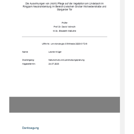
Die Auswirkungen von (nicht) Pflege auf die Vegetation am Lindebach im 
Ringpark Neubrandenburg im Bereich zwischen Großer Wollweberstraße und 
Stargarder Tor 
Prüfer 
Prof. Dr. David Vollmuth 
M.Sc. Elisabeth Maßuthe 
URN-Nr.: urn:nbn:de:gbv:519-thesis-2025-0172-9 
Name:                                                Leonie            Krüger            
Studiengang:   
Naturschutz und Landnutzungsplanung 
Abgabetermin:                      24.07.2025           
Danksagung 