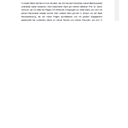
An dieser Stelle möchte ich mich bei allen, di
e mich bei dem Schreiben meiner Bachelorarbeit 
unterstützt  haben  bedanken.  Mein  besonderer  
Dank  gilt  meinem  Betreuer  Prof.  Dr.  David  
Vollmuth,  der  mir  stets  bei  Fragen  mit  hilfreic
hen Anregungen zur Seit
e  stand  und  mich  mit  
seinem  Fachwissen  beraten  konnte.  Mein  weiterer  Dank  gilt  Herr  H.  Brüsch  von  der  Stadt  
Neubrandenburg,   der   auf   meine   Fragen   al
lumfassend   und   mit   großem   Engagement   
geantwortet  hat.  Außerdem  danke  ich  meiner  
Familie  und  meinen  Freunden,  die  mich  in  
stressigen Phasen motiviert 
und stets unterstützt haben. 