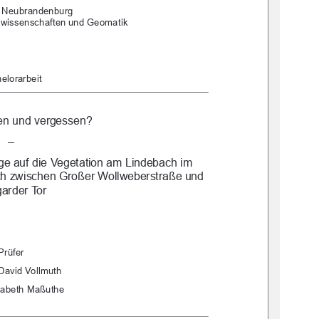
 Neubrandenburg 
swisse
nschaften und Geomatik 
elorarbeit 
en und vergessen?  
– 
ge auf die Vegetation am Lindebach im 
h zwischen Großer Wollweberstraße und 
garder Tor 
Prüfer 
 David Vollmuth 
sabeth Maßuthe 