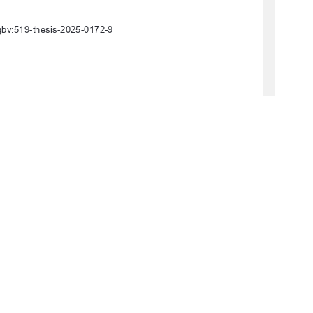
gbv:519-thesis-2025-0172-9 
            
nd Landnutzungsplanung 
     