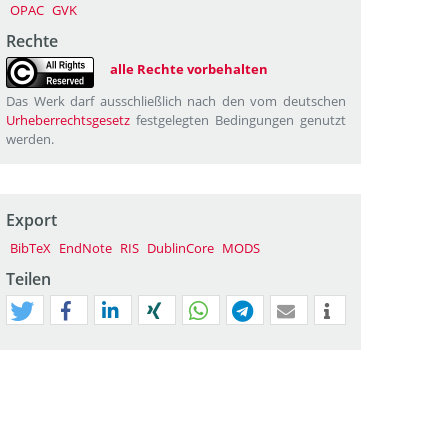
OPAC
GVK
Rechte
alle Rechte vorbehalten
Das Werk darf ausschließlich nach den vom deutschen
Urheberrechtsgesetz
festgelegten Bedingungen genutzt
werden.
Export
BibTeX
EndNote
RIS
DublinCore
MODS
Teilen
tweet
teilen
mitteilen
teilen
teilen
teilen
mail