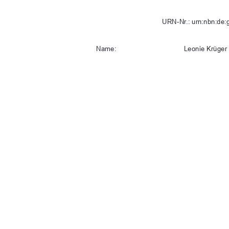
URN-Nr.: urn:nbn:de:
Name:                                                Leonie            Krüger
Studiengang:   
Naturschutz u
Abgabetermin:                      24.07.2025      