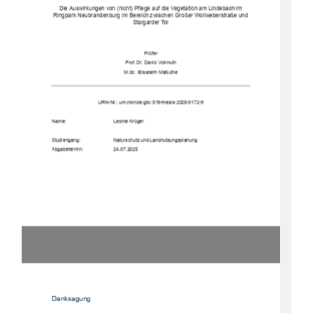
Die Auswirkungen von (nicht) Pflege auf die Vegetation am Lindebach im 
Ringpark Neubrandenburg im Bereich zwischen Großer Wollweberstraße und 
Stargarder Tor 
Prüfer 
Prof. Dr. David Vollmuth 
M.Sc. Elisabeth Maßuthe 
URN-Nr.: urn:nbn:de:gbv:519-thesis-2025-0172-9 
Name:                                                Leonie            Krüger            
Studiengang:   
Naturschutz und Landnutzungsplanung 
Abgabetermin:                      24.07.2025           
Danksagung 