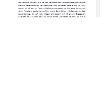
An dieser Stelle möchte ich mich bei allen, di
e mich bei dem Schreiben meiner Bachelorarbeit 
unterstützt  haben  bedanken.  Mein  besonderer  
Dank  gilt  meinem  Betreuer  Prof.  Dr.  David  
Vollmuth,  der  mir  stets  bei  Fragen  mit  hilfreic
hen Anregungen zur Seit
e  stand  und  mich  mit  
seinem  Fachwissen  beraten  konnte.  Mein  weiterer  Dank  gilt  Herr  H.  Brüsch  von  der  Stadt  
Neubrandenburg,   der   auf   meine   Fragen   al
lumfassend   und   mit   großem   Engagement   
geantwortet  hat.  Außerdem  danke  ich  meiner  
Familie  und  meinen  Freunden,  die  mich  in  
stressigen Phasen motiviert 
und stets unterstützt haben. 