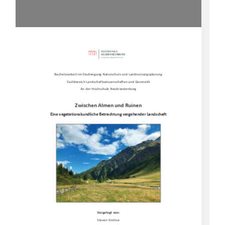
Bachelorarbeit im Studiengang Naturschutz und Landnu
tzungsplanung 
Fachbereich Landschaftswissenschaften und Geomatik 
An der Hochschule Neubrandenburg 
Zwischen Almen und Ruinen 
Eine vegetationskundliche Betr
achtung vergehender Landschaft 
Vorgelegt von: 
Steven Krohne 