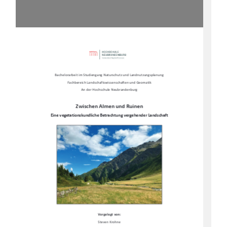
Bachelorarbeit im Studiengang Naturschutz und Landnu
tzungsplanung 
Fachbereich Landschaftswissenschaften und Geomatik 
An der Hochschule Neubrandenburg 
Zwischen Almen und Ruinen 
Eine vegetationskundliche Betr
achtung vergehender Landschaft 
Vorgelegt von: 
Steven Krohne 