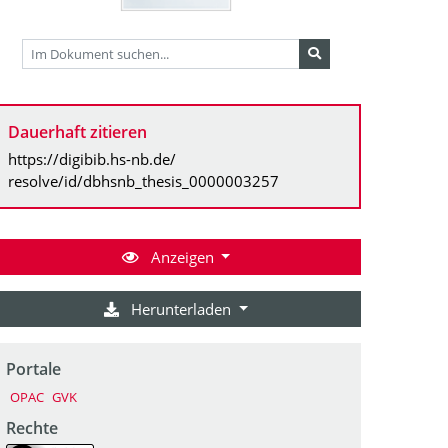
Dauerhaft zitieren
https://digibib.hs-nb.de/
resolve/id/dbhsnb_thesis_0000003257
Anzeigen
Herunterladen
Portale
OPAC
GVK
Rechte