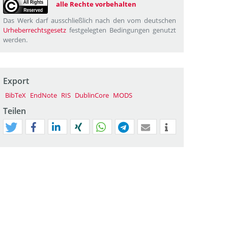
alle Rechte vorbehalten
Das Werk darf ausschließlich nach den vom deutschen
Urheberrechtsgesetz
festgelegten Bedingungen genutzt
werden.
Export
BibTeX
EndNote
RIS
DublinCore
MODS
Teilen
tweet
teilen
mitteilen
teilen
teilen
teilen
mail