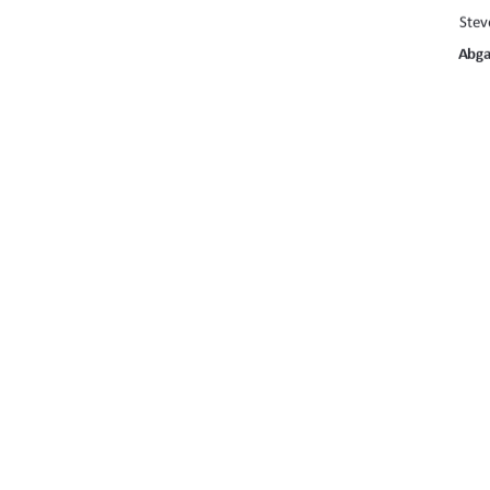
Stev
Abg
01
Erstbetreuer:
 P
Zweitbetreuerin:
URN-Nr.: urn:nbn:de:
91%