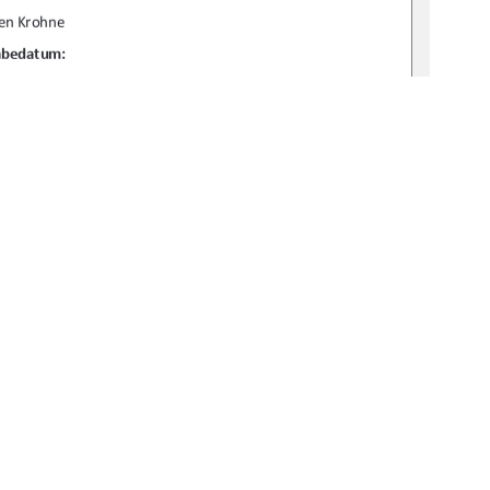
en Krohne 
abedatum: 
.10.2025 
rof. Dr. David Vollmuth 
 M. Sc. Jeanette Hˆfner 
gbv:519-thesis-2025-0190-9
1
0 °