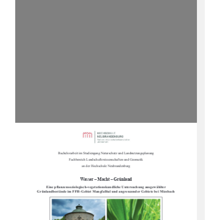
Bachelorarbeit im Studiengang Naturschutz und Landnutzungsplanung
Fachbereich Landschaftswissenschaften und Geomatik
an der Hochschule Neubrandenburg
Wasser – Macht – Grünland
Eine pflanzensoziologisch-vegetationskundliche Untersuchung ausgewählter 
Grünlandbestände im FFH-Gebiet Mangfalltal und angrenzender Gebiete bei Miesbach