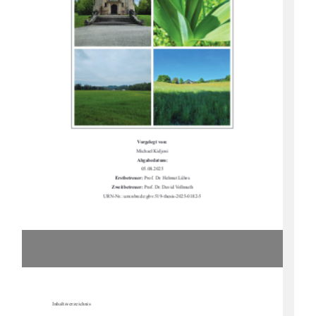
Vorgelegt von:
Michael Kidjosi
Abgabedatum:
05.08.2025
Erstbetreuer: 
Prof. Dr. Helmut Lührs
Zweitbetreuer: 
Prof. Dr. David Vollmuth
URN-Nr.:
urn:nbn:de:gbv:519-thesis-2025-0182-5
Inhaltsverzeichnis 