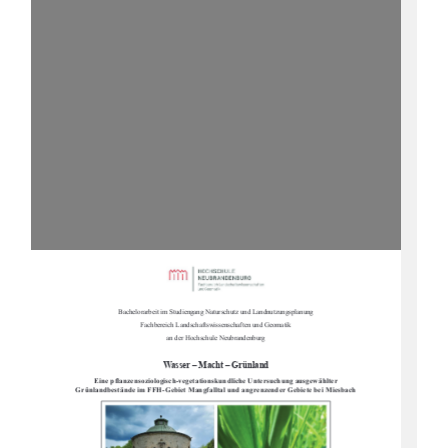
Bachelorarbeit im Studiengang Naturschutz und Landnutzungsplanung
Fachbereich Landschaftswissenschaften und Geomatik
an der Hochschule Neubrandenburg
Wasser – Macht – Grünland
Eine pflanzensoziologisch-vegetationskundliche Untersuchung ausgewählter 
Grünlandbestände im FFH-Gebiet Mangfalltal und angrenzender Gebiete bei Miesbach