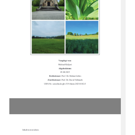
Vorgelegt von:
Michael Kidjosi
Abgabedatum:
05.08.2025
Erstbetreuer: 
Prof. Dr. Helmut Lührs
Zweitbetreuer: 
Prof. Dr. David Vollmuth
URN-Nr.:
urn:nbn:de:gbv:519-thesis-2025-0182-5
Inhaltsverzeichnis 