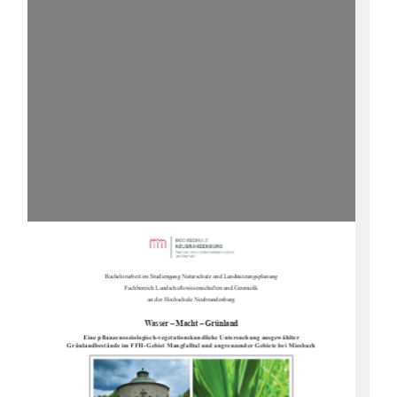
Bachelorarbeit im Studiengang Naturschutz und Landnutzungsplanung
Fachbereich Landschaftswissenschaften und Geomatik
an der Hochschule Neubrandenburg
Wasser – Macht – Grünland
Eine pflanzensoziologisch-vegetationskundliche Untersuchung ausgewählter 
Grünlandbestände im FFH-Gebiet Mangfalltal und angrenzender Gebiete bei Miesbach