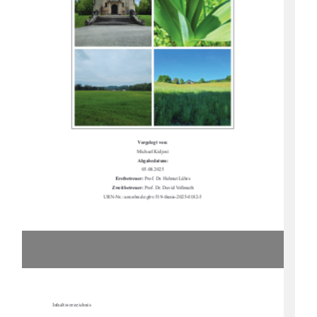
Vorgelegt von:
Michael Kidjosi
Abgabedatum:
05.08.2025
Erstbetreuer: 
Prof. Dr. Helmut Lührs
Zweitbetreuer: 
Prof. Dr. David Vollmuth
URN-Nr.:
urn:nbn:de:gbv:519-thesis-2025-0182-5
Inhaltsverzeichnis 