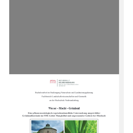
Bachelorarbeit im Studiengang Naturschutz und Landnutzungsplanung
Fachbereich Landschaftswissenschaften und Geomatik
an der Hochschule Neubrandenburg
Wasser – Macht – Grünland
Eine pflanzensoziologisch-vegetationskundliche Untersuchung ausgewählter 
Grünlandbestände im FFH-Gebiet Mangfalltal und angrenzender Gebiete bei Miesbach