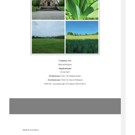
Vorgelegt von:
Michael Kidjosi
Abgabedatum:
05.08.2025
Erstbetreuer: 
Prof. Dr. Helmut Lührs
Zweitbetreuer: 
Prof. Dr. David Vollmuth
URN-Nr.:
urn:nbn:de:gbv:519-thesis-2025-0182-5
Inhaltsverzeichnis 