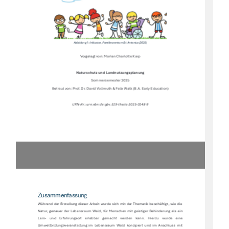
Abbildung 1: Inklusion, Familienzentrum St. Antonius (2025)  
Vorgelegt von: Marlen Charlotte Karp 
Naturschutz und Landnutzungsplanung  
Sommersemester 2025 
Betreut von: Prof. Dr. David Vollmuth & Felix Walk (B.A. Early Education)  
URN-Nr.: urn:nbn:de:gbv:519-thesis-2025-0148-9 
Zusammenfassung 
Während  der  Erstellung  dieser  Arbeit  wurde  sich  mit  der  Thematik  beschäftigt,  wie  die  
Natur,  genauer  der  Lebensraum  Wald,  für  Menschen  mit  geistiger  Behinderung  als  ein  
Lern-    und    Erfahrungsort    erlebbar    gemacht    werden    kann.    Hierzu    wurde    eine    
Umweltbildungsveranstaltung  im  Lebensraum  Wald  konzipiert  und  im  Anschluss   mit  