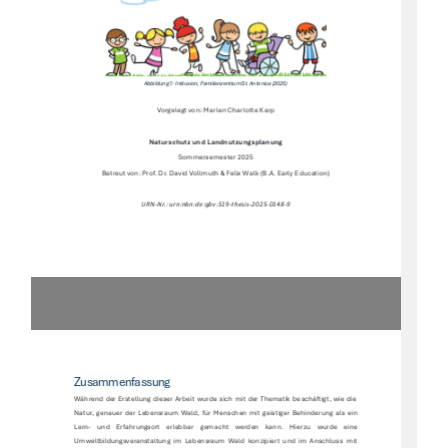
Abbildung 1: Inklusion, Familienzentrum St. Antonius (2025)  
Vorgelegt von: Marlen Charlotte Karp 
Naturschutz und Landnutzungsplanung  
Sommersemester 2025 
Betreut von: Prof. Dr. David Vollmuth & Felix Walk (B.A. Early Education)  
URN-Nr.: urn:nbn:de:gbv:519-thesis-2025-0148-9 
Zusammenfassung 
Während  der  Erstellung  dieser  Arbeit  wurde  sich  mit  der  Thematik  beschäftigt,  wie  die  
Natur,  genauer  der  Lebensraum  Wald,  für  Menschen  mit  geistiger  Behinderung  als  ein  
Lern-    und    Erfahrungsort    erlebbar    gemacht    werden    kann.    Hierzu    wurde    eine    
Umweltbildungsveranstaltung  im  Lebensraum  Wald  konzipiert  und  im  Anschluss   mit  