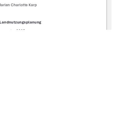
Marlen Charlotte Karp 
 Landnutzungsplanung  
emester 2025 
uth & Felix Walk (B.A. Early Education)  
gbv:519-thesis-2025-0148-9 
1
0 °