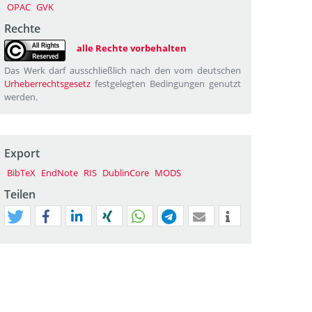
OPAC
GVK
Rechte
alle Rechte vorbehalten
Das Werk darf ausschließlich nach den vom deutschen
Urheberrechtsgesetz
festgelegten Bedingungen genutzt
werden.
Export
BibTeX
EndNote
RIS
DublinCore
MODS
Teilen
tweet
teilen
mitteilen
teilen
teilen
teilen
mail