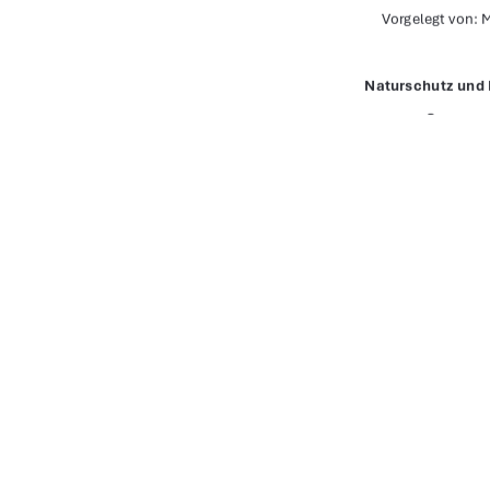
Vorgelegt von: 
Naturschutz und
Sommers
Betreut von: Prof. Dr. David Vollm
URN-Nr.: urn:nbn:de:
91%