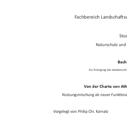
Fachbereich Landscha
Ō
s
Stu
Naturschutz und
Bach
Zur Erlangung des akademische
Von der Charta von Ath
Nutzungsmischung als neuer Funk
Ɵ
on
Vorgelegt von: Philip Chr. Karnatz 