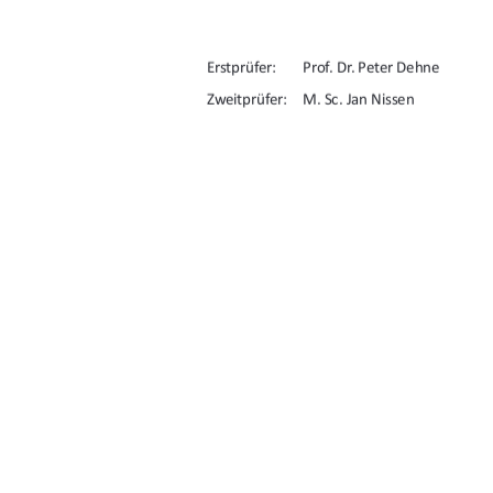
Erstprüfer:       Prof.       Dr.       Peter       Dehne                     
Zweitprüfer:    M. Sc. Jan Nissen 
Abgegeben an: 
27. Oktober 2025 
U
urn:nbn:de:gbv:
91%