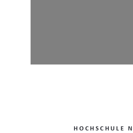
H O C H S C H U L E   