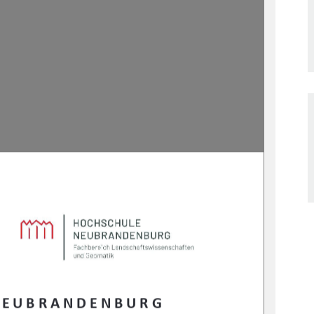
N E U B R A N D E N B U R G 