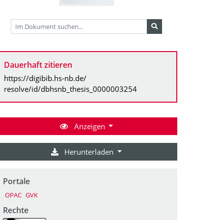
Dauerhaft zitieren
https://digibib.hs-nb.de/
resolve/id/dbhsnb_thesis_0000003254
Anzeigen
Herunterladen
Portale
OPAC
GVK
Rechte