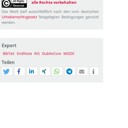
alle Rechte vorbehalten
Das Werk darf ausschließlich nach den vom deutschen
Urheberrechtsgesetz
festgelegten Bedingungen genutzt
werden.
Export
BibTeX
EndNote
RIS
DublinCore
MODS
Teilen
tweet
teilen
mitteilen
teilen
teilen
teilen
mail