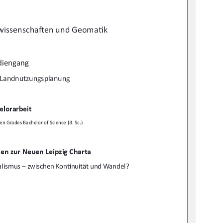
wissenscha
Ō
en und Geoma
Ɵ
k 
diengang 
 La
ndnutzungsplanung 
elorarbeit 
n Grades Bachelor of Science (B. Sc.) 
en zur Neuen Leipzig Charta  
alismus – zwischen Kon
Ɵ
nuität und Wandel? 