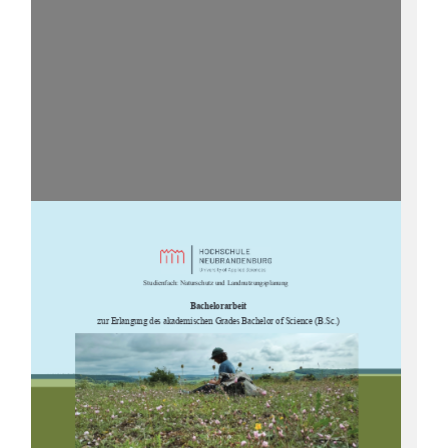

















			



		




