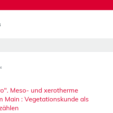
t
ero". Meso- und xerotherme
m Main : Vegetationskunde als
zählen