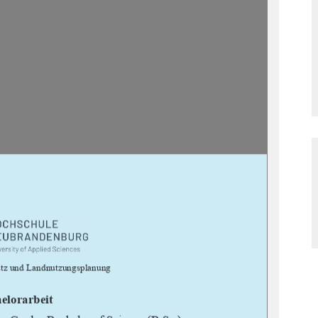


