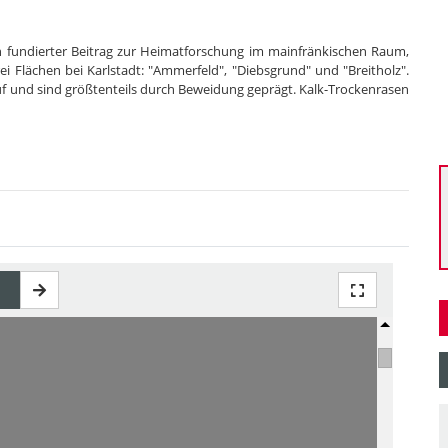
ich fundierter Beitrag zur Heimatforschung im mainfränkischen Raum,
 Flächen bei Karlstadt: "Ammerfeld", "Diebsgrund" und "Breitholz".
f und sind größtenteils durch Beweidung geprägt. Kalk-Trockenrasen