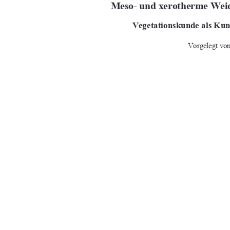







	




	

	

2HK@>E>@MOHG





>MK>N>K,KH? K :OB=2HEEFNMA
6P>BM;>MK>N>K)/<,>M>K=:F
;@:;>M>KFBG

	
	

		


91%