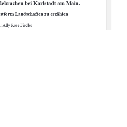


EER.HL>"B>=E>K



	
1
0 °