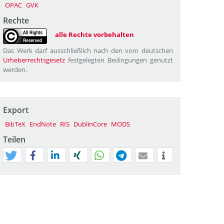
OPAC
GVK
Rechte
alle Rechte vorbehalten
Das Werk darf ausschließlich nach den vom deutschen
Urheberrechtsgesetz
festgelegten Bedingungen genutzt
werden.
Export
BibTeX
EndNote
RIS
DublinCore
MODS
Teilen
tweet
teilen
mitteilen
teilen
teilen
teilen
mail