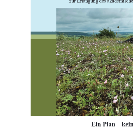
			


		







	
