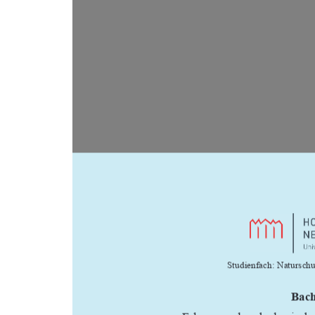














