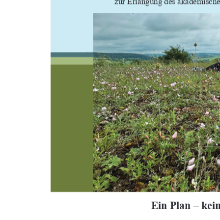
			


		







	
