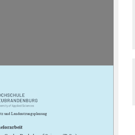


