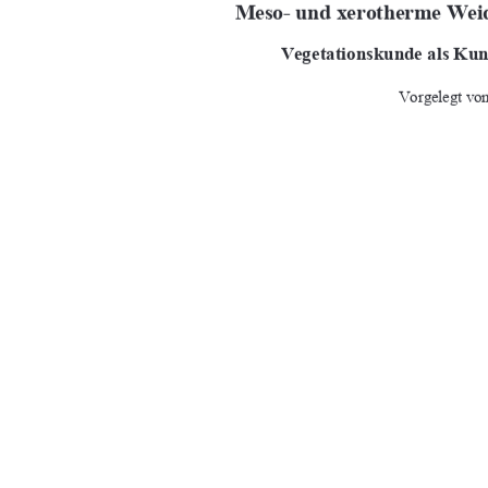







	




	

	

2HK@>E>@MOHG





>MK>N>K,KH? K :OB=2HEEFNMA
6P>BM;>MK>N>K)/<,>M>K=:F
;@:;>M>KFBG

	
	

		


91%