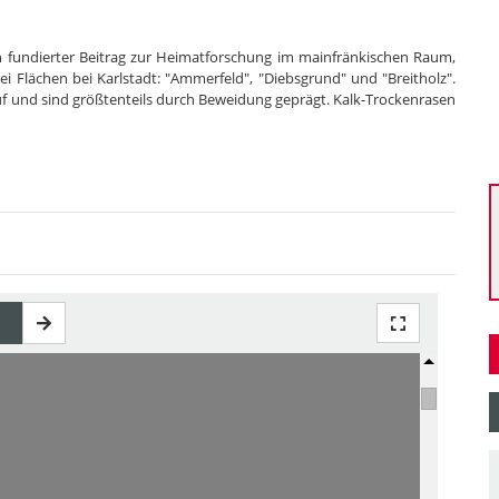
ich fundierter Beitrag zur Heimatforschung im mainfränkischen Raum,
 Flächen bei Karlstadt: "Ammerfeld", "Diebsgrund" und "Breitholz".
f und sind größtenteils durch Beweidung geprägt. Kalk-Trockenrasen