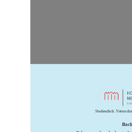














