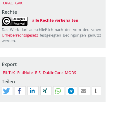
OPAC
GVK
Rechte
alle Rechte vorbehalten
Das Werk darf ausschließlich nach den vom deutschen
Urheberrechtsgesetz
festgelegten Bedingungen genutzt
werden.
Export
BibTeX
EndNote
RIS
DublinCore
MODS
Teilen
tweet
teilen
mitteilen
teilen
teilen
teilen
mail