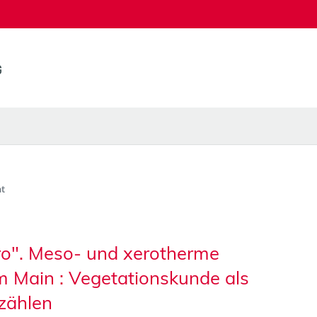
t
ero". Meso- und xerotherme
m Main : Vegetationskunde als
zählen