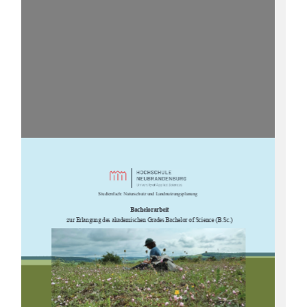

















			



		




