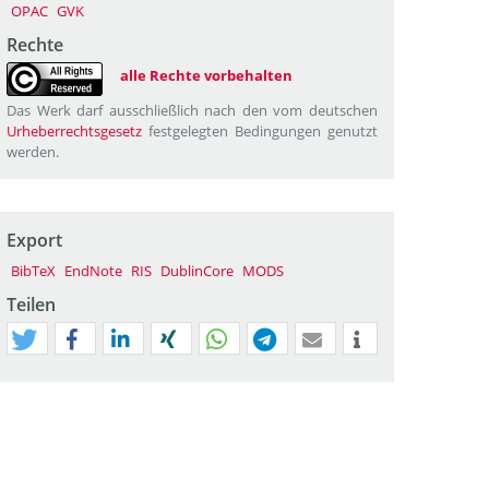
OPAC
GVK
Rechte
alle Rechte vorbehalten
Das Werk darf ausschließlich nach den vom deutschen
Urheberrechtsgesetz
festgelegten Bedingungen genutzt
werden.
Export
BibTeX
EndNote
RIS
DublinCore
MODS
Teilen
tweet
teilen
mitteilen
teilen
teilen
teilen
mail