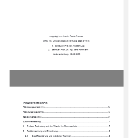
vorgelegt von: Laurin Dante Cremer 
URN-Nr.: urn:nbn:de:gbv:519-thesis-2025-0191-5 
1.   Betreuer: Prof. Dr. Torsten Lipp 
2.   Betreuer: Prof. Dr. Ing. Jens Hoffmann 
Neubrandenburg. 16.08.2025 
Inhaltsverzeichnis 
Abkürzungsverzeichnis 
.............................................................................................................IV
Abbildungsverzeichnis
................................................................................................................V
Tabellenverzeichnis............................................................................................................
.......VI
Zusammenfassung ...............................................................................................................
...... 1
1
Globale Bedeutung und der Wandel im Meeresschutz 
...................................................... 3
2
Problemstellung und Einordnung
........................................................................................ 6
2.1
Begriffserklärung und rechtlicher Rahmen 
................................................................ 8