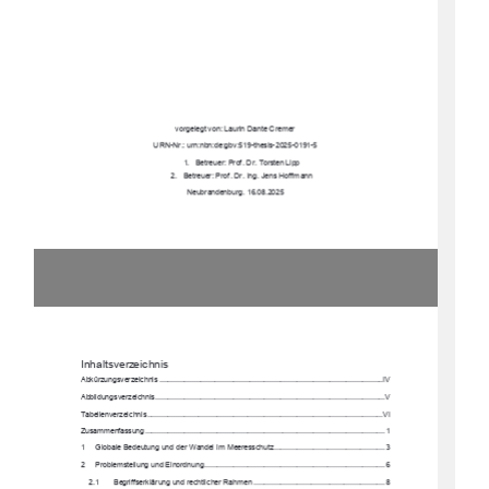
vorgelegt von: Laurin Dante Cremer 
URN-Nr.: urn:nbn:de:gbv:519-thesis-2025-0191-5 
1.   Betreuer: Prof. Dr. Torsten Lipp 
2.   Betreuer: Prof. Dr. Ing. Jens Hoffmann 
Neubrandenburg. 16.08.2025 
Inhaltsverzeichnis 
Abkürzungsverzeichnis 
.............................................................................................................IV
Abbildungsverzeichnis
................................................................................................................V
Tabellenverzeichnis............................................................................................................
.......VI
Zusammenfassung ...............................................................................................................
...... 1
1
Globale Bedeutung und der Wandel im Meeresschutz 
...................................................... 3
2
Problemstellung und Einordnung
........................................................................................ 6
2.1
Begriffserklärung und rechtlicher Rahmen 
................................................................ 8