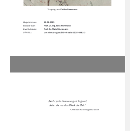
Vorgelegt von 
Fabian Bestmann 
Abgabedatum:  
12.09.2025 
Erstbetreuer:        
Prof. Dr. Ing. Jens Ho
Ư
mann 
Zweitbetreuer:  
Prof. Dr. Maik Stöckmann 
urn:nbn:de:gbv:519-thesis-2025-0162-3 
URN-Nr.:                          
„Nicht jede Besserung ist Tugend,  
oft ist sie nur das Werk der Zeit.“ 
Christian Fürchtegott Gellert 