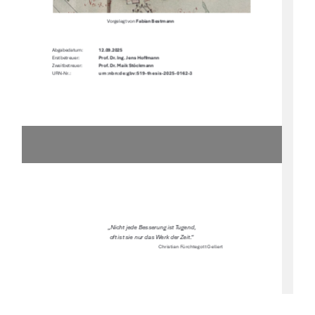
Vorgelegt von 
Fabian Bestmann 
Abgabedatum:  
12.09.2025 
Erstbetreuer:        
Prof. Dr. Ing. Jens Ho
Ư
mann 
Zweitbetreuer:  
Prof. Dr. Maik Stöckmann 
urn:nbn:de:gbv:519-thesis-2025-0162-3 
URN-Nr.:                          
„Nicht jede Besserung ist Tugend,  
oft ist sie nur das Werk der Zeit.“ 
Christian Fürchtegott Gellert 