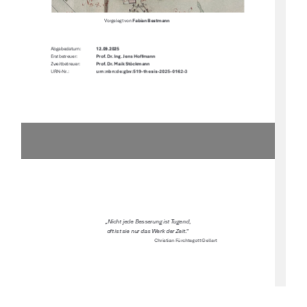
Vorgelegt von 
Fabian Bestmann 
Abgabedatum:  
12.09.2025 
Erstbetreuer:        
Prof. Dr. Ing. Jens Ho
Ư
mann 
Zweitbetreuer:  
Prof. Dr. Maik Stöckmann 
urn:nbn:de:gbv:519-thesis-2025-0162-3 
URN-Nr.:                          
„Nicht jede Besserung ist Tugend,  
oft ist sie nur das Werk der Zeit.“ 
Christian Fürchtegott Gellert 