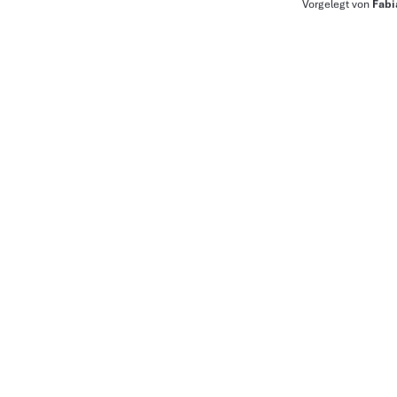
Vorgelegt von 
Fabi
Abgabedatum:  
12.09.2025 
Erstbetreuer:        
Prof. Dr. Ing. Jens Ho
Zweitbetreuer:  
Prof. Dr. Maik Stöck
urn:nbn:de:gbv:519
URN-Nr.:                          
91%