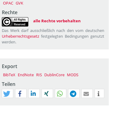
OPAC
GVK
Rechte
alle Rechte vorbehalten
Das Werk darf ausschließlich nach den vom deutschen
Urheberrechtsgesetz
festgelegten Bedingungen genutzt
werden.
Export
BibTeX
EndNote
RIS
DublinCore
MODS
Teilen
tweet
teilen
mitteilen
teilen
teilen
teilen
mail