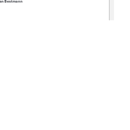
an Bestmann 
Ư
mann 
mann 
-thesis-2025-0162-3 
1
0 °