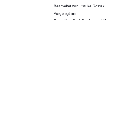
Bearbeitet von: Hauke Rostek 
Vorgelegt am: 
Erstprüfer: Prof. Dr. Helmut Lührs 
Zweitprüfer: Prof. Dr. David Vollmuth 
urn:nbn:de:gbv:
91%