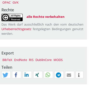
OPAC
GVK
Rechte
alle Rechte vorbehalten
Das Werk darf ausschließlich nach den vom deutschen
Urheberrechtsgesetz
festgelegten Bedingungen genutzt
werden.
Export
BibTeX
EndNote
RIS
DublinCore
MODS
Teilen
tweet
teilen
mitteilen
teilen
teilen
teilen
mail