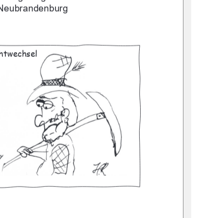
Neubrandenburg 
htwechsel 