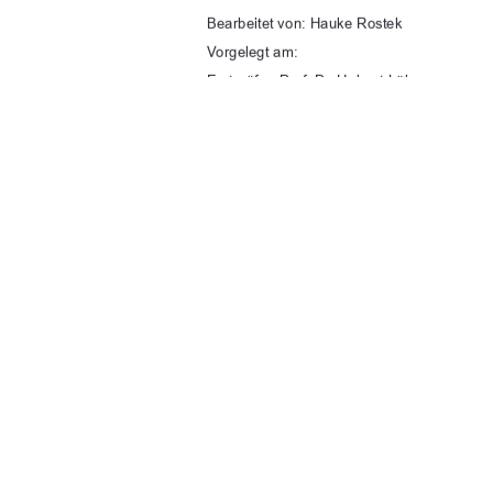
Bearbeitet von: Hauke Rostek 
Vorgelegt am: 
Erstprüfer: Prof. Dr. Helmut Lührs 
Zweitprüfer: Prof. Dr. David Vollmuth 
urn:nbn:de:gbv:
91%