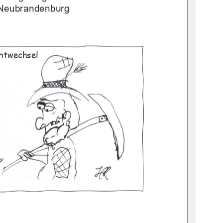
Neubrandenburg 
htwechsel 