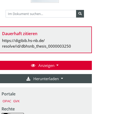
Dauerhaft zitieren
https://digibib.hs-nb.de/
resolve/id/dbhsnb_thesis_0000003250
Anzeigen
Herunterladen
Portale
OPAC
GVK
Rechte