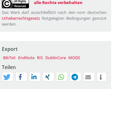
alle Rechte vorbehalten
Das Werk darf ausschließlich nach den vom deutschen
Urheberrechtsgesetz
festgelegten Bedingungen genutzt
werden.
Export
BibTeX
EndNote
RIS
DublinCore
MODS
Teilen
tweet
teilen
mitteilen
teilen
teilen
teilen
mail