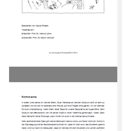
Bearbeitet von: Hauke Rostek 
Vorgelegt am: 
Erstprüfer: Prof. Dr. Helmut Lührs 
Zweitprüfer: Prof. Dr. David Vollmuth 
urn:nbn:de:gbv:519-thesis2025-0150-4 
Danksagung 
In erster Linie danke ich meinen Eltern. Euer Interesse an meinem Studium weiß ich sehr zu 
schätzen und es war mir jederzeit eine Freude, auf eure Fragen einzugehen. Ich bin dankbar 
für eure Unterstützung. Vielen Dank lieber Papa für unsere Gespräche auf Augenhöhe. Mein 
Studium hat offensichtlich viel mit deiner Arbeit in einer Weltfirma gemeinsam. Vielen Dank 
liebe Mama für deine Fürsorge, wann immer ich euch in der Heimat besucht habe. 
Mein allerherzlichster Dank gilt meinen Betreuern Helmut Lührs und David Vollmuth. Schon in 
der Danksagung meiner Bachelorarbeit schrieb ich, dass ich über euch das Studieren gelernt 
habe. Und nun kann ich behaupten, dass ich niemals mit dem Studieren und Lernen aufhören 