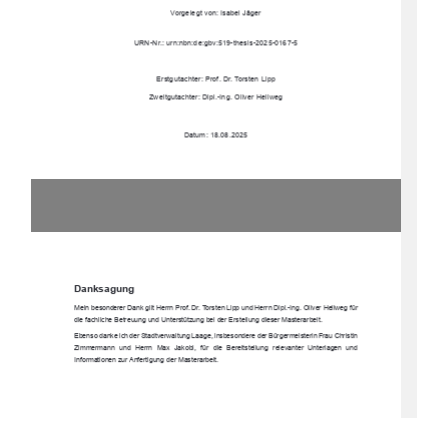
Vorgelegt von: Isabel Jäger 
URN-Nr.: urn:nbn:de:gbv:519-thesis-2025-0167-5 
Erstgutachter: Prof. Dr. Torsten Lipp 
Zweitgutachter: Dipl.-Ing. Oliver Hellweg 
Datum: 18.08.2025
Danksagung 
Mein besonderer Dank gilt Herrn Prof. Dr. Torsten Lipp und Herrn Dipl.-Ing. Oliver Hellweg für 
die fachliche Betreuung und Unterstützung bei der Erstellung dieser Masterarbeit. 
Ebenso danke ich der Stadtverwaltung Laage, insbesondere der Bürgermeisterin Frau Christin 
Zimmermann  und  Herrn  Max  Jakobi,  für  die  Be
reitstellung  re
levanter  Unterlagen  und  
Informationen zur Anfertigung der Masterarbeit.  