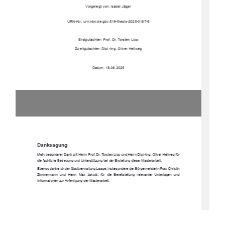
Vorgelegt von: Isabel Jäger 
URN-Nr.: urn:nbn:de:gbv:519-thesis-2025-0167-5 
Erstgutachter: Prof. Dr. Torsten Lipp 
Zweitgutachter: Dipl.-Ing. Oliver Hellweg 
Datum: 18.08.2025
Danksagung 
Mein besonderer Dank gilt Herrn Prof. Dr. Torsten Lipp und Herrn Dipl.-Ing. Oliver Hellweg für 
die fachliche Betreuung und Unterstützung bei der Erstellung dieser Masterarbeit. 
Ebenso danke ich der Stadtverwaltung Laage, insbesondere der Bürgermeisterin Frau Christin 
Zimmermann  und  Herrn  Max  Jakobi,  für  die  Be
reitstellung  re
levanter  Unterlagen  und  
Informationen zur Anfertigung der Masterarbeit.  