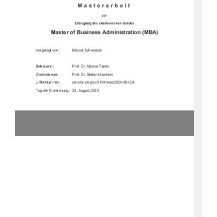








	





	

&' # )+&%
'#!,")-'

)'*'"%
'&''"%$$
,"))'*'
'&')%!!"$"
*$$'*'%%% +

)!("(		
 '"%'"!*%  * *()