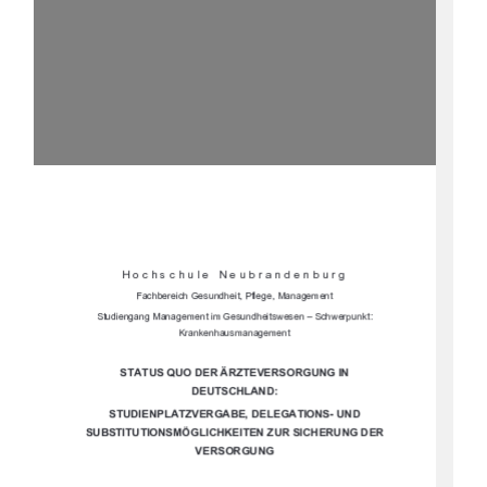








	







	








	








			




	
		

			




			

	
	




