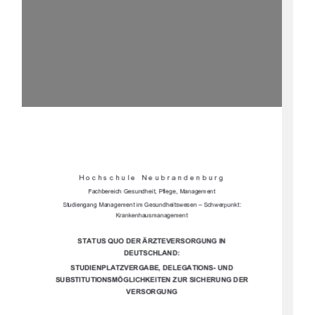








	







	








	








			




	
		

			




			

	
	




