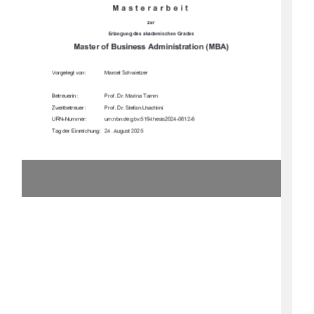








	





	

&' # )+&%
'#!,")-'

)'*'"%
'&''"%$$
,"))'*'
'&')%!!"$"
*$$'*'%%% +

)!("(		
 '"%'"!*%  * *()