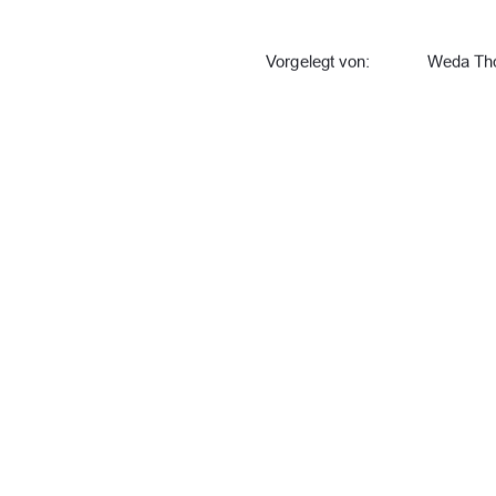
Vorgelegt von: 
Weda Tho
Betreuer*in: 
Prof. Dr.
Zweitbetreuer*in:  
Dr. phil.
Tag der Einreichung:   28.05.20
URN:   
urs:nbn: