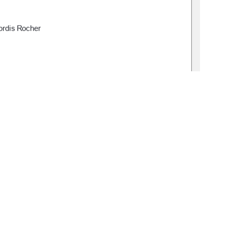
rdis Rocher 
 Melanie Jagla-Franke 
 Seraina Petra Lerch, M. Sc. Psych. 
25 
de:gbv:519-thesis2025-0385-7  