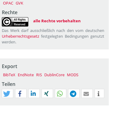
OPAC
GVK
Rechte
alle Rechte vorbehalten
Das Werk darf ausschließlich nach den vom deutschen
Urheberrechtsgesetz
festgelegten Bedingungen genutzt
werden.
Export
BibTeX
EndNote
RIS
DublinCore
MODS
Teilen
tweet
teilen
mitteilen
teilen
teilen
teilen
mail