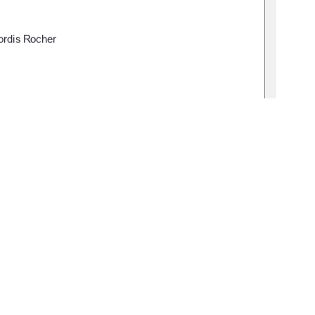
rdis Rocher 
 Melanie Jagla-Franke 
 Seraina Petra Lerch, M. Sc. Psych. 
25 
de:gbv:519-thesis2025-0385-7  