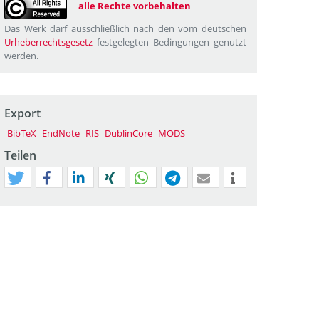
alle Rechte vorbehalten
Das Werk darf ausschließlich nach den vom deutschen
Urheberrechtsgesetz
festgelegten Bedingungen genutzt
werden.
Export
BibTeX
EndNote
RIS
DublinCore
MODS
Teilen
tweet
teilen
mitteilen
teilen
teilen
teilen
mail