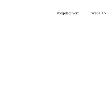
Vorgelegt von: 
Weda Tho
Betreuer*in: 
Prof. Dr.
Zweitbetreuer*in:  
Dr. phil.
Tag der Einreichung:   28.05.20
URN:   
urs:nbn: