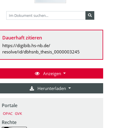
Dauerhaft zitieren
https://digibib.hs-nb.de/
resolve/id/dbhsnb_thesis_0000003245
Anzeigen
Herunterladen
Portale
OPAC
GVK
Rechte