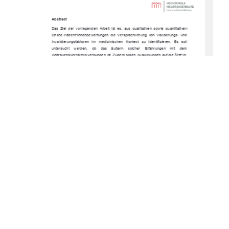
Abstract 
Das  Ziel  der  vorliegenden  Arbeit  ist  es,  aus  qualitativen  sowie  quantitativen  
Online-Patient*innenbewertungen  die  Versprachlichung  von  Validierungs-  und  
Invalidierungsfaktoren   im   medizinischen   Kontext   zu   identifizieren.   Es   soll   
untersucht    werden,    ob    das    äußern    solcher    Erfahrungen    mit    dem    
Vertrauensverhältnis verbunden ist. Zudem sollen Auswirkungen auf die Ärzt*in-
Patient*in-Beziehung     abgeleitet     werden.     Dazu     wird     die     folgende     
Forschungsfrage  gestellt:  Können  aus  Patient*innenbewertungen  auf  Jameda  
Validierungs-  und  Invalidierungsfaktoren  in  der  Ärzt*in-Patient*in-Beziehung  
abgeleitet      werden      und      besteht      ein      Zusammenhang      mit      dem      
Vertrauensverhältnis? 
Um die Forschungsfrage zu beantworten, werden quantitative Daten zusammen 
mit   qualitativen   Freitextelementen   mithilfe   eines   Mixed-Methods-Ansatzes   
analysiert. Die Untersuchung zeigt, dass Patient*innen validierendes Verhalten 
von  Ärzt*innen  mit  einem  höheren  Vertrauen  verbinden.  Patient*innen,  die  
invalidierendes   Verhalten   von   Ärzt*innen   erfahren,   haben   ein   erheblich   
vermindertes Vertrauen.  
Dies zeigt, dass die ärztliche Kommunikation ein zentraler Einflussfaktor auf das 
wahrgenommene   Vertrauensverhältnis   der   Patient*innen   ist.   Daher   sollten   
weiterführende   Untersuchungen   angestellt   werden,   um   die   Qualität   der   
medizinischen   Versorgung   und   dadurch   gleichzeitig   die   Ärzt*in-Patient*in-
Beziehung zu verbessern.   