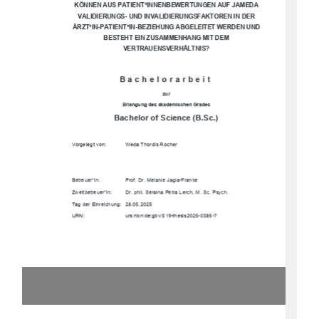
KÖNNEN AUS PATIENT*INNENBEWERTUNGEN AUF JAMEDA 
VALIDIERUNGS- UND INVALIDIERUNGSFAKTOREN IN DER 
ÄRZT*IN-PATIENT*IN-BEZIEHUNG ABGELEITET WERDEN UND 
BESTEHT EIN ZUSAMMENHANG MIT DEM 
VERTRAUENSVERHÄLTNIS? 
Bachelorarbeit 
zur 
Erlangung des akademischen Grades 
Bachelor of Science (B.Sc.)
Vorgelegt von: 
Weda Thordis Rocher 
Betreuer*in: 
Prof. Dr. Melanie Jagla-Franke 
Zweitbetreuer*in:  
Dr. phil. Seraina Petra Lerch, M. Sc. Psych. 
Tag der Einreichung:   28.05.2025 
URN:   
urs:nbn:de:gbv:519-thesis2025-0385-7  