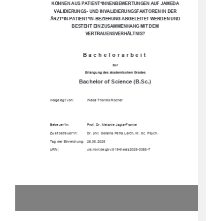
KÖNNEN AUS PATIENT*INNENBEWERTUNGEN AUF JAMEDA 
VALIDIERUNGS- UND INVALIDIERUNGSFAKTOREN IN DER 
ÄRZT*IN-PATIENT*IN-BEZIEHUNG ABGELEITET WERDEN UND 
BESTEHT EIN ZUSAMMENHANG MIT DEM 
VERTRAUENSVERHÄLTNIS? 
Bachelorarbeit 
zur 
Erlangung des akademischen Grades 
Bachelor of Science (B.Sc.)
Vorgelegt von: 
Weda Thordis Rocher 
Betreuer*in: 
Prof. Dr. Melanie Jagla-Franke 
Zweitbetreuer*in:  
Dr. phil. Seraina Petra Lerch, M. Sc. Psych. 
Tag der Einreichung:   28.05.2025 
URN:   
urs:nbn:de:gbv:519-thesis2025-0385-7  