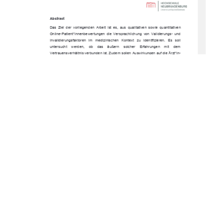
Abstract 
Das  Ziel  der  vorliegenden  Arbeit  ist  es,  aus  qualitativen  sowie  quantitativen  
Online-Patient*innenbewertungen  die  Versprachlichung  von  Validierungs-  und  
Invalidierungsfaktoren   im   medizinischen   Kontext   zu   identifizieren.   Es   soll   
untersucht    werden,    ob    das    äußern    solcher    Erfahrungen    mit    dem    
Vertrauensverhältnis verbunden ist. Zudem sollen Auswirkungen auf die Ärzt*in-
Patient*in-Beziehung     abgeleitet     werden.     Dazu     wird     die     folgende     
Forschungsfrage  gestellt:  Können  aus  Patient*innenbewertungen  auf  Jameda  
Validierungs-  und  Invalidierungsfaktoren  in  der  Ärzt*in-Patient*in-Beziehung  
abgeleitet      werden      und      besteht      ein      Zusammenhang      mit      dem      
Vertrauensverhältnis? 
Um die Forschungsfrage zu beantworten, werden quantitative Daten zusammen 
mit   qualitativen   Freitextelementen   mithilfe   eines   Mixed-Methods-Ansatzes   
analysiert. Die Untersuchung zeigt, dass Patient*innen validierendes Verhalten 
von  Ärzt*innen  mit  einem  höheren  Vertrauen  verbinden.  Patient*innen,  die  
invalidierendes   Verhalten   von   Ärzt*innen   erfahren,   haben   ein   erheblich   
vermindertes Vertrauen.  
Dies zeigt, dass die ärztliche Kommunikation ein zentraler Einflussfaktor auf das 
wahrgenommene   Vertrauensverhältnis   der   Patient*innen   ist.   Daher   sollten   
weiterführende   Untersuchungen   angestellt   werden,   um   die   Qualität   der   
medizinischen   Versorgung   und   dadurch   gleichzeitig   die   Ärzt*in-Patient*in-
Beziehung zu verbessern.   